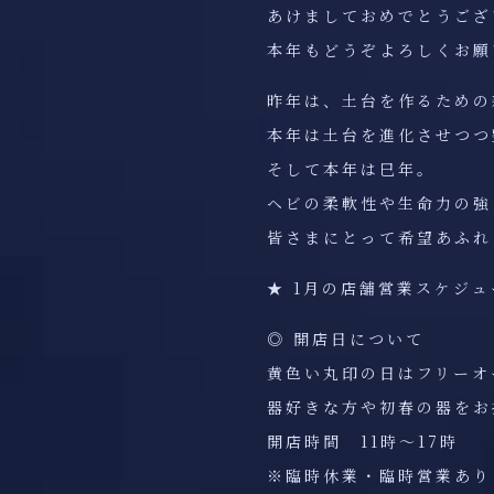
あけましておめでとうござ
本年もどうぞよろしくお願
昨年は、土台を作るための
本年は土台を進化させつつ
そして本年は巳年。
ヘビの柔軟性や生命力の強
皆さまにとって希望あふれ
★ 1月の店舗営業スケジ
◎ 開店日について
黄色い丸印の日はフリーオ
器好きな方や初春の器をお
開店時間 11時〜17時
※臨時休業・臨時営業あり